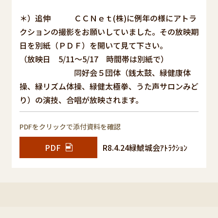
＊）追伸 ＣＣＮｅｔ(株)に例年の様にアトラ
クションの撮影をお願いしていました。その放映期
日を別紙（ＰＤＦ）を開いて見て下さい。
（放映日 5/11～5/17 時間帯は別紙で）
同好会５団体（銭太鼓、緑健康体
操、緑リズム体操、緑健太極拳、うた声サロンみど
り）の演技、合唱が放映されます。
PDFをクリックで添付資料を確認
PDF
R8.4.24緑鯱城会ｱﾄﾗｸｼｮﾝ