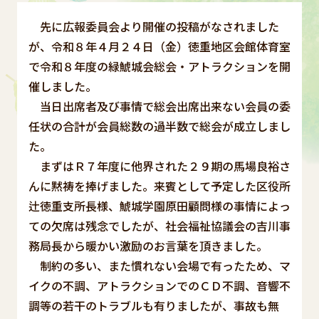
先に広報委員会より開催の投稿がなされました
が、令和８年４月２４日（金）徳重地区会館体育室
で令和８年度の緑鯱城会総会・アトラクションを開
催しました。
当日出席者及び事情で総会出席出来ない会員の委
任状の合計が会員総数の過半数で総会が成立しまし
た。
まずはＲ７年度に他界された２９期の馬場良裕さ
んに黙祷を捧げました。来賓として予定した区役所
辻徳重支所長様、鯱城学園原田顧問様の事情によっ
ての欠席は残念でしたが、社会福祉協議会の吉川事
務局長から暖かい激励のお言葉を頂きました。
制約の多い、また慣れない会場で有ったため、マ
イクの不調、アトラクションでのＣＤ不調、音響不
調等の若干のトラブルも有りましたが、事故も無