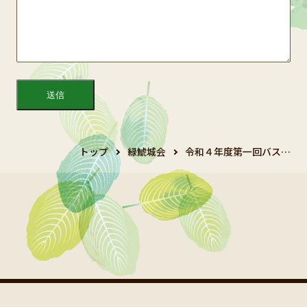
トップ
緑鯱城会
令和４年度第一回バス…
Copyright 2024 鯱城会