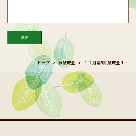
トップ
緑鯱城会
１１月第5回鯱城会１…
Copyright 2024 鯱城会