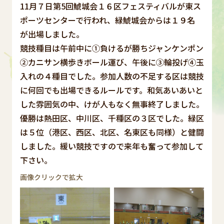
11月７日第5回鯱城会１６区フェスティバルが東ス
ポーツセンターで行われ、緑鯱城会からは１９名
が出場しました。
競技種目は午前中に①負けるが勝ちジャンケンポン
②カニサン横歩きボール運び、午後に③輪投げ④玉
入れの４種目でした。参加人数の不足する区は競技
に何回でも出場できるルールです。和気あいあいと
した雰囲気の中、けが人もなく無事終了しました。
優勝は熱田区、中川区、千種区の３区でした。緑区
は５位（港区、西区、北区、名東区も同様）と健闘
しました。緩い競技ですので来年も奮って参加して
下さい。
画像クリックで拡大