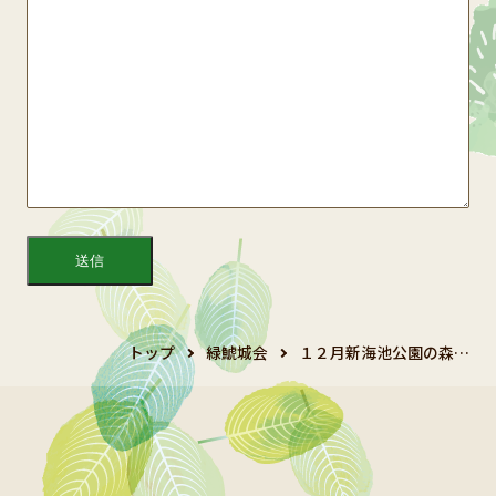
トップ
緑鯱城会
１２月新海池公園の森…