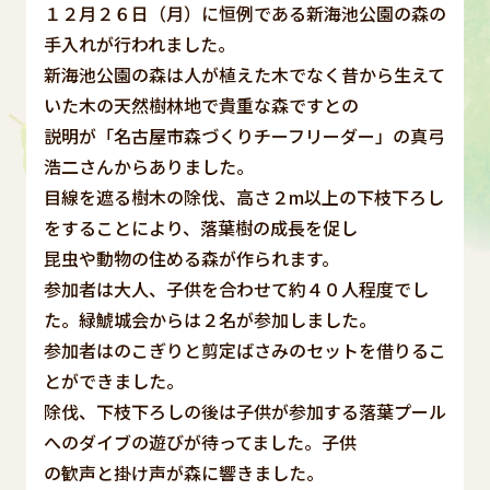
１２月２６日（月）に恒例である新海池公園の森の
手入れが行われました。
新海池公園の森は人が植えた木でなく昔から生えて
いた木の天然樹林地で貴重な森ですとの
説明が「名古屋市森づくりチーフリーダー」の真弓
浩二さんからありました。
目線を遮る樹木の除伐、高さ２m以上の下枝下ろし
をすることにより、落葉樹の成長を促し
昆虫や動物の住める森が作られます。
参加者は大人、子供を合わせて約４０人程度でし
た。緑鯱城会からは２名が参加しました。
参加者はのこぎりと剪定ばさみのセットを借りるこ
とができました。
除伐、下枝下ろしの後は子供が参加する落葉プール
へのダイブの遊びが待ってました。子供
の歓声と掛け声が森に響きました。