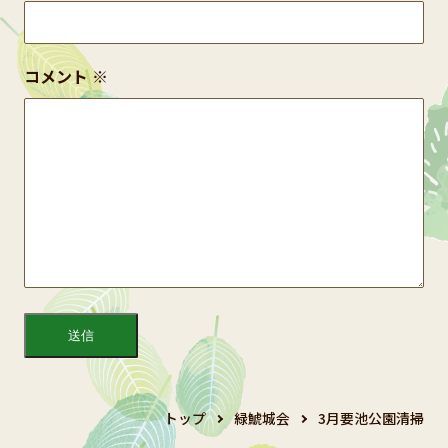
コメント
※
トップ
緑鯱城会
3月要池公園清掃