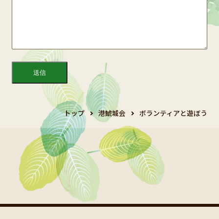
トップ
港鯱城会
ボランティアと遊ぼう
Copyright 2024 鯱城会