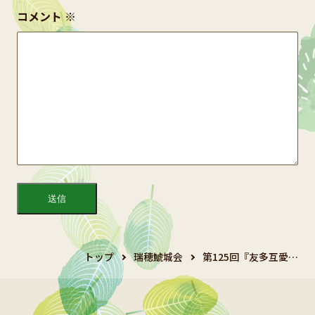
コメント
※
トップ
瑞穂鯱城会
第125回『友多互愛…