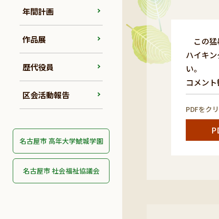
年間計画
作品展
この猛暑
ハイキン
歴代役員
い。
コメント歓
区会活動報告
PDFをク
P
名古屋市 高年大学鯱城学園
名古屋市 社会福祉協議会