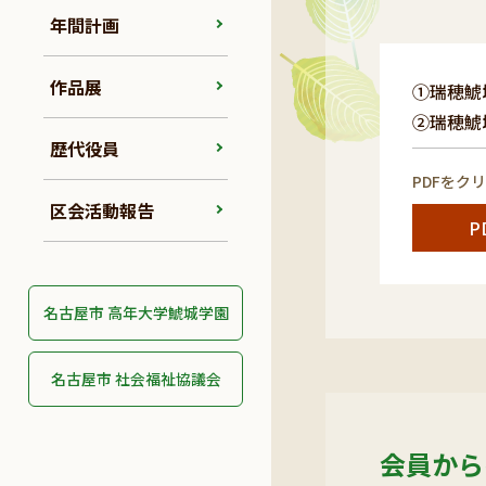
年間計画
作品展
①瑞穂鯱
②瑞穂鯱
歴代役員
PDFをク
区会活動報告
P
名古屋市 高年大学鯱城学園
名古屋市 社会福祉協議会
会員から