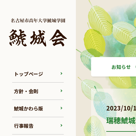
お知らせ
トップページ
方針・会則
2023/10/
鯱城かわら版
瑞穂鯱城
行事報告