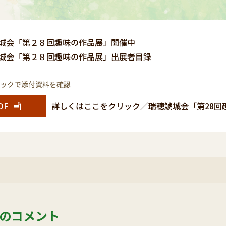
城会「第２８回趣味の作品展」開催中
城会「第２８回趣味の作品展」出展者目録
リックで添付資料を確認
DF
詳しくはここをクリック／瑞穂鯱城会「第28回
のコメント