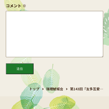
コメント
※
トップ
瑞穂鯱城会
第143回『友多互愛…