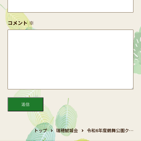
コメント
※
トップ
瑞穂鯱城会
令和6年度鶴舞公園ク…