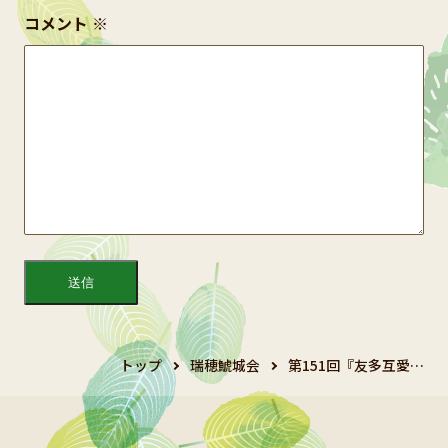
コメント
※
トップ
瑞穂鯱城会
第151回『友多互愛…