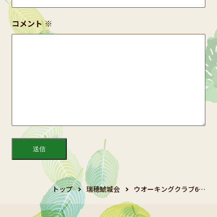
コメント
※
トップ
瑞穂鯱城会
ウオーキングクラブ6…