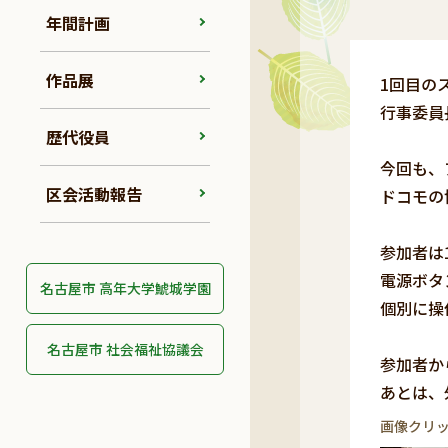
年間計画
作品展
1回目の
行事委員
歴代役員
今回も、
区会活動報告
ドコモの
参加者は
電源ボタ
名古屋市 高年大学鯱城学園
個別に操
名古屋市 社会福祉協議会
参加者か
あとは、
画像クリ