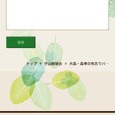
トップ
守山鯱城会
大森・森孝の有志でバ…