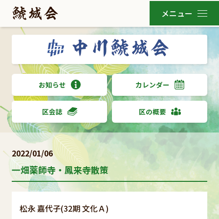
お知らせ
カレンダー
区会誌
区の概要
2022/01/06
一畑薬師寺・鳳来寺散策
松永 嘉代子(32期 文化Ａ)