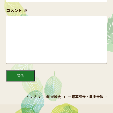
コメント
※
トップ
中川鯱城会
一畑薬師寺・鳳来寺散…