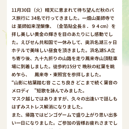
11月30日（火）晴天に恵まれて待ち望んだ秋のバ
ス旅行に 34名で行ってきました。一畑山薬師寺で
は 薬師如来涅槃像、（金箔貼全長８．９４cm）を
拝し美しい黄金の輝きを目のあたりにし感動でし
た。えびせん共和国で一休みして、奥浜名湖三ヶ日
ホテルで美味しい昼食を頂きました。浜名湖S.A立
ち寄り後、九十九折りの山路を走り鳳来寺山頂駐車
場に到着しました。徒歩約15分で 晩秋の紅葉を眺
め乍ら、 鳳来寺・東照宮を参拝しました。
“山影に枯葉踏む音 ここち良き どこまで続く葉音の
メロディ ”短歌を詠んでみました。
マスク越しではありますが、久々の出逢いで話しも
はずみストレス解消になりました。
また、帰路ではビンゴゲームで盛り上がり思い出多
い一日になりました。ご参加の皆様お疲れさまでし