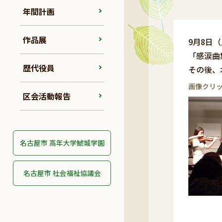
年間計画
作品展
9月8日
「感涙曲
歴代役員
その後、
画像クリ
区会活動報告
名古屋市 高年大学鯱城学園
名古屋市 社会福祉協議会