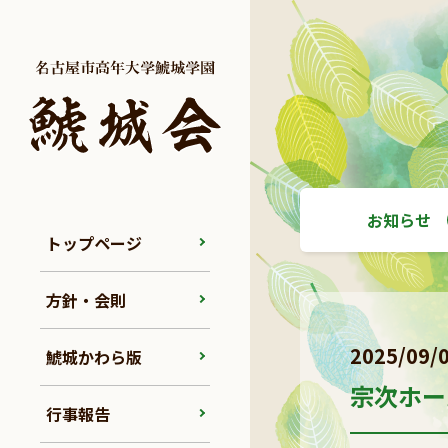
お知らせ
トップページ
方針・会則
2025/09/
鯱城かわら版
宗次ホー
行事報告