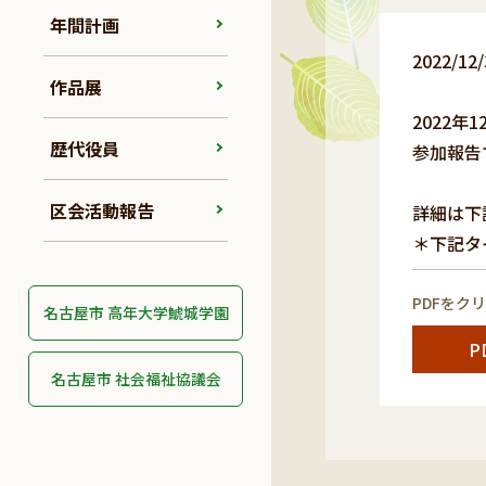
年間計画
2022/
作品展
2022
歴代役員
参加報告
区会活動報告
詳細は下
＊下記タ
PDFをク
名古屋市 高年大学鯱城学園
P
名古屋市 社会福祉協議会