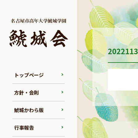
20221
トップページ
方針・会則
鯱城かわら版
行事報告