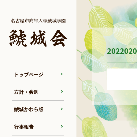
20220
トップページ
方針・会則
鯱城かわら版
行事報告