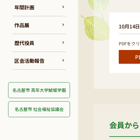
年間計画
作品展
10月1
歴代役員
PDFをク
P
区会活動報告
名古屋市 高年大学鯱城学園
名古屋市 社会福祉協議会
会員から