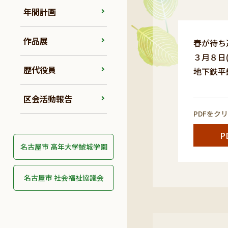
年間計画
作品展
春が待ち
３月８日
歴代役員
地下鉄平
区会活動報告
PDFをク
P
名古屋市 高年大学鯱城学園
名古屋市 社会福祉協議会