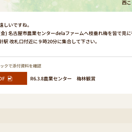
西こ
遠しいですね。
(金) 名古屋市農業センターdelaファームへ枝垂れ梅を皆で見
針駅 改札口付近に９時20分に集合して下さい。
リックで添付資料を確認
DF
R6.3.8農業センター 梅林観賞