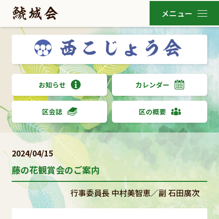
お知らせ
カレンダー
区会誌
区の概要
2024/04/15
藤の花観賞会のご案内
行事委員長 中村美智恵／副 石田廣次