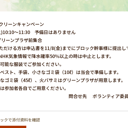
クリーンキャンペーン
土)10:10～11:30 予備日はありません
0グリーンプラザ前集合
だける方は申込書を11/8(金)までにブロック幹事様に提出し
8NHK気象情報で降水確率50％以上の時は中止とします。
可能な服装でご参加ください。
ベスト、手袋、小さなゴミ袋（10ℓ）は当会で準備します。
なゴミ袋（45ℓ）、火バサミはグリーンプラザが用意します。
は参加者各自でご用意ください。
合せ先 ボランティア委員
リックで添付資料を確認