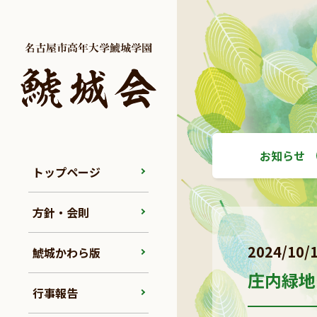
お知らせ
トップページ
方針・会則
2024/10/
鯱城かわら版
庄内緑地ク
行事報告