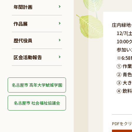
年間計画
作品展
庄内緑地
12/7(
歴代役員
10:0
参加いた
区会活動報告
※6:5
① 作業
② 青色
③ 大き
名古屋市 高年大学鯱城学園
④ 飲料
問
名古屋市 社会福祉協議会
PDFをク