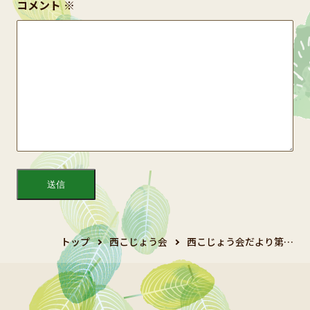
コメント
※
トップ
西こじょう会
西こじょう会だより第…