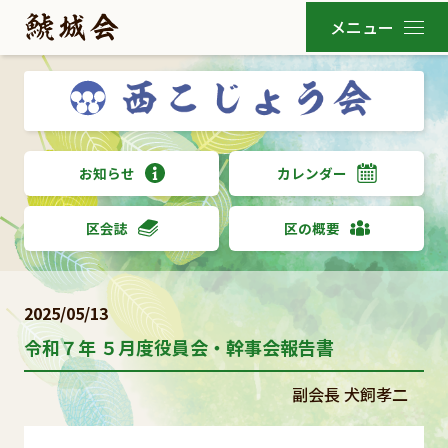
お知らせ
カレンダー
区会誌
区の概要
2025/05/13
令和７年 ５月度役員会・幹事会報告書
副会長 犬飼孝二