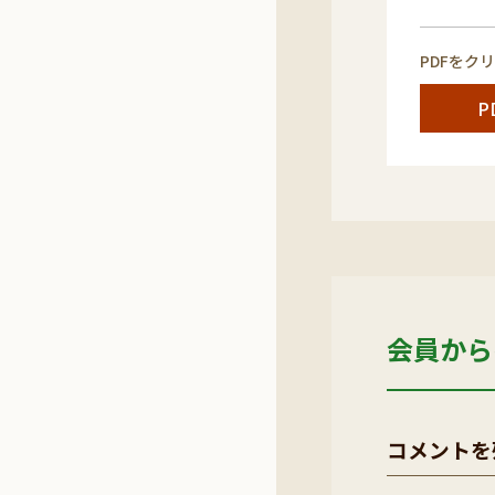
PDFをク
P
会員から
コメントを