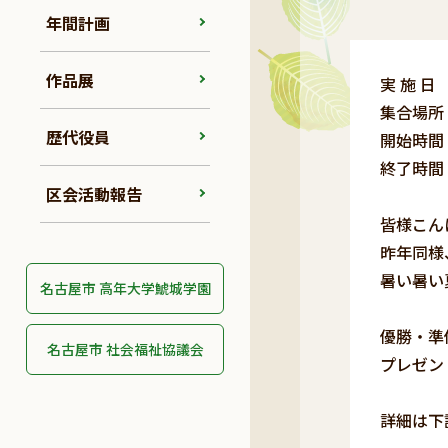
年間計画
作品展
実 施 
集合場所
歴代役員
開始時間
終了時間
区会活動報告
皆様こん
昨年同様
暑い暑い
名古屋市 高年大学鯱城学園
優勝・準
名古屋市 社会福祉協議会
プレゼン
詳細は下