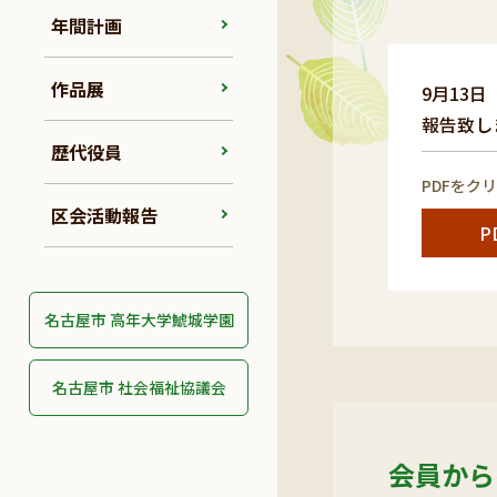
年間計画
作品展
9月13
報告致し
歴代役員
PDFをク
区会活動報告
P
名古屋市 高年大学鯱城学園
名古屋市 社会福祉協議会
会員から