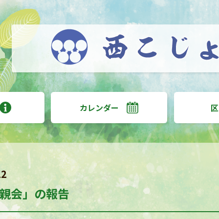
カレンダー
区
22
親会」の報告