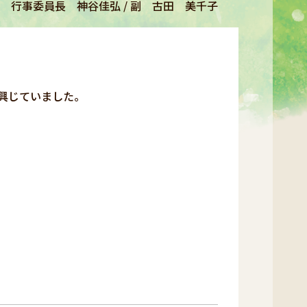
行事委員長 神谷佳弘 / 副 古田 美千子
興じていました。