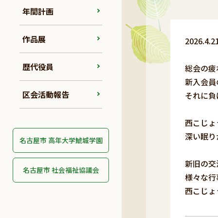
年間計画
作品展
2026.
歴代役員
総会の疲
新入会員
区会活動報告
それに負
西こじょ
深い眠り
名古屋市 高年大学鯱城学園
新旧の交
名古屋市 社会福祉協議会
様々な行
西こじょ