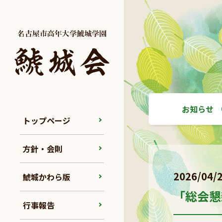
お知らせ
トップページ
方針・会則
2026/04/
鯱城かわら版
「総会懇
行事報告