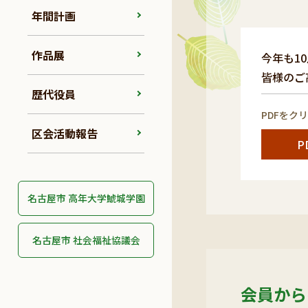
年間計画
作品展
今年も1
皆様のご
歴代役員
PDFをク
区会活動報告
P
名古屋市 高年大学鯱城学園
名古屋市 社会福祉協議会
会員から