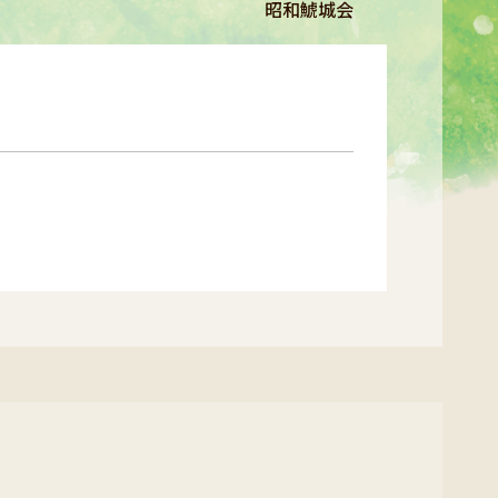
昭和鯱城会