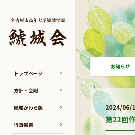
お知らせ
トップページ
方針・会則
2024/06/
鯱城かわら版
第22回
行事報告