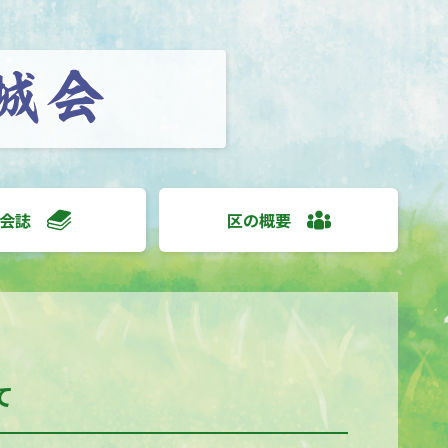
会誌
区の概要
て