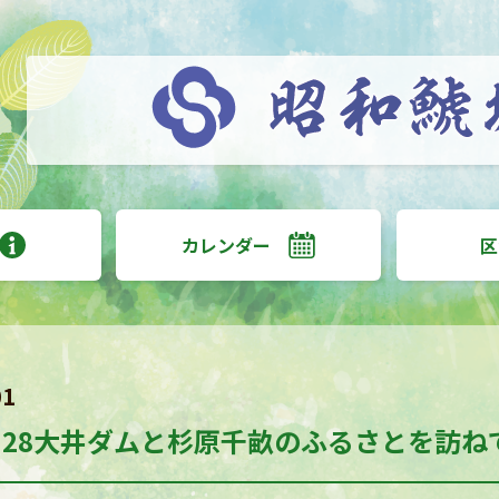
カレンダー
区
01
.11.28大井ダムと杉原千畝のふるさとを訪ね