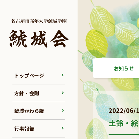
お知らせ
トップページ
方針・会則
2022/06/
鯱城かわら版
土鈴・絵
行事報告