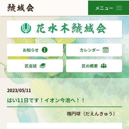
お知らせ
カレンダー
区会誌
区の概要
2023/05/11
はい11日です！イオン今池へ！！
楕円球（だえんきゅう）