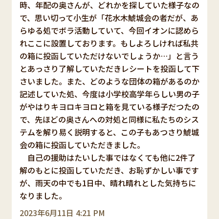
時、年配の奥さんが、どれかを探していた様子なの
で、思い切って小生が「花水木鯱城会の者だが、あ
らゆる処でボラ活動していて、今回イオンに認めら
れここに設置しております。もしよろしければ私共
の箱に投函していただけないでしょうか…」と言う
とあっさり了解していただきレシートを投函して下
さいました。また、どのような団体の箱があるのか
記述していた処、今度は小学校高学年らしい男の子
がやはりキヨロキヨロと箱を見ている様子だつたの
で、先ほどの奥さんへの対処と同様に私たちのシス
テムを解り易く説明すると、この子もあつさり鯱城
会の箱に投函していただきました。
自己の援助はたいした事ではなくても他に2件了
解のもとに投函していただき、お恥ずかしい事です
が、雨天の中でも1日中、晴れ晴れとした気持ちに
なりました。
2023年6月11日 4:21 PM