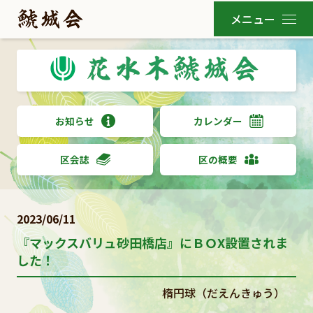
お知らせ
カレンダー
区会誌
区の概要
2023/06/11
『マックスバリュ砂田橋店』にＢＯX設置されま
した！
楕円球（だえんきゅう）