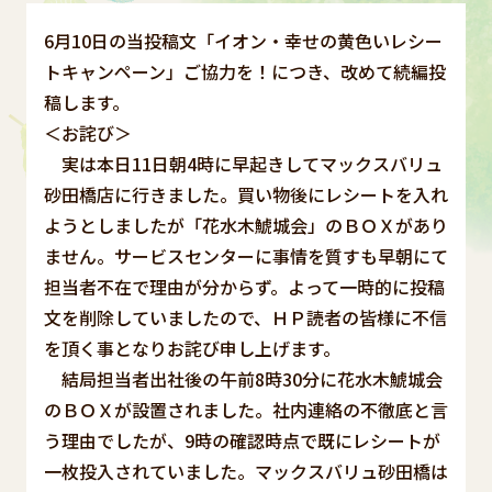
6月10日の当投稿文「イオン・幸せの黄色いレシー
トキャンペーン」ご協力を！につき、改めて続編投
稿します。
＜お詫び＞
実は本日11日朝4時に早起きしてマックスバリュ
砂田橋店に行きました。買い物後にレシートを入れ
ようとしましたが「花水木鯱城会」のＢＯＸがあり
ません。サービスセンターに事情を質すも早朝にて
担当者不在で理由が分からず。よって一時的に投稿
文を削除していましたので、ＨＰ読者の皆様に不信
を頂く事となりお詫び申し上げます。
結局担当者出社後の午前8時30分に花水木鯱城会
のＢＯＸが設置されました。社内連絡の不徹底と言
う理由でしたが、9時の確認時点で既にレシートが
一枚投入されていました。マックスバリュ砂田橋は