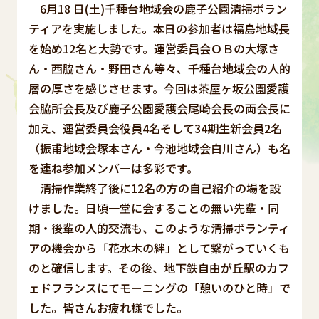
6月18 日(土)千種台地域会の鹿子公園清掃ボラン
ティアを実施しました。本日の参加者は福島地域長
を始め12名と大勢です。運営委員会ＯＢの大塚さ
ん・西脇さん・野田さん等々、千種台地域会の人的
層の厚さを感じさせます。今回は茶屋ヶ坂公園愛護
会脇所会長及び鹿子公園愛護会尾崎会長の両会長に
加え、運営委員会役員4名そして34期生新会員2名
（振甫地域会塚本さん・今池地域会白川さん）も名
を連ね参加メンバーは多彩です。
清掃作業終了後に12名の方の自己紹介の場を設
けました。日頃一堂に会することの無い先輩・同
期・後輩の人的交流も、このような清掃ボランティ
アの機会から「花水木の絆」として繋がっていくも
のと確信します。その後、地下鉄自由が丘駅のカフ
ェドフランスにてモーニングの「憩いのひと時」で
した。皆さんお疲れ様でした。