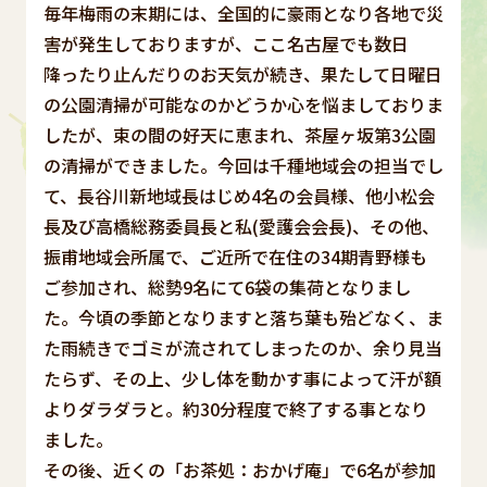
毎年梅雨の末期には、全国的に豪雨となり各地で災
害が発生しておりますが、ここ名古屋でも数日
降ったり止んだりのお天気が続き、果たして日曜日
の公園清掃が可能なのかどうか心を悩ましておりま
したが、束の間の好天に恵まれ、茶屋ヶ坂第3公園
の清掃ができました。今回は千種地域会の担当でし
て、長谷川新地域長はじめ4名の会員様、他小松会
長及び高橋総務委員長と私(愛護会会長)、その他、
振甫地域会所属で、ご近所で在住の34期青野様も
ご参加され、総勢9名にて6袋の集荷となりまし
た。今頃の季節となりますと落ち葉も殆どなく、ま
た雨続きでゴミが流されてしまったのか、余り見当
たらず、その上、少し体を動かす事によって汗が額
よりダラダラと。約30分程度で終了する事となり
ました。
その後、近くの「お茶処：おかげ庵」で6名が参加