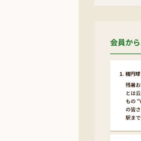
会員から
楕円球
残暑お
とは云
もの 
の皆さ
駅まで