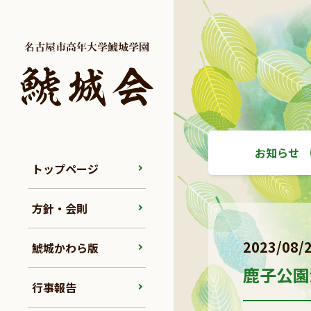
お知らせ
トップページ
方針・会則
2023/08/
鯱城かわら版
鹿子公園
行事報告