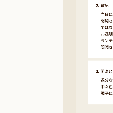
追記 
当日に
間淵さ
ではな
ル透明
ランテ
間淵さ
間淵と
過分な
中々色
調子に