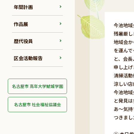
年間計画
作品展
今池地域
残暑厳し
歴代役員
地域会か
を運んで
区会活動報告
と、会長
申し上げ
清掃活動
涼しい店
名古屋市 高年大学鯱城学園
今池地域
と発見は
名古屋市 社会福祉協議会
あ～気持
つきまし