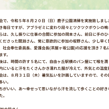
会で、令和５年８月２０日（日）鹿子公園清掃を実施致しまし
き毎日ですが、アブラゼミに変わり段々とツクツクボウシの鳴
らは、久し振りに仕事の合間に参加の岡本さん、前日に手のひ
くださった間淵さん、常に意欲的に参加の坂野さん、少し早く
、社会奉仕委員長、愛護会長(茶屋ヶ坂公園)の応援を頂き７名
ます。
後は、時間の許す５名にて、自由ヶ丘駅横のパン屋にて喉を潤
内にいると汗をたくさんかき濡れた服が冷えて、外気との温度
会は、８月３１日（木）暑気払いを計画していますので、その
多い。
ちがいい、あ～幸せって思いながら汗を流して歩くことの好き
た。