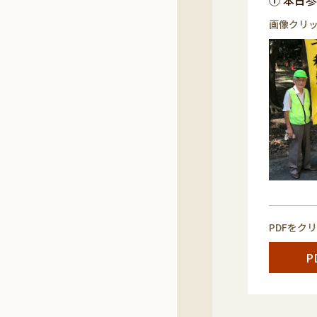
① 本日
画像クリ
PDFをク
P