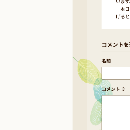
います
本日
げると
コメントを
名前
コメント
※