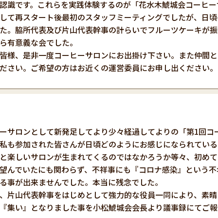
認識です。これらを実践体験するのが「花水木鯱城会コーヒー
して再スタート後最初のスタッフミーティングでしたが、日頃
た。脇所代表及び片山代表幹事の計らいでフルーツケーキが振
ら有意義な会でした。
皆様、是非一度コーヒーサロンにお出掛け下さい。また仲間と
ださい。ご希望の方はお近くの運営委員にお申し出ください。
ーサロンとして新発足してより少々経過してよりの「第1回コ
私も参加された皆さんが日頃どのようにお感じになられている
と楽しいサロンが生まれてくるのではなかろうか等々、初めて
望んでいたにも関わらず、不祥事にも『コロナ感染』という不
る事が出来ませんでした。本当に残念でした。
、片山代表幹事をはじめとして強力的な役員一同により、素晴
『集い』となりました事を小松鯱城会会長より議事録にてご報