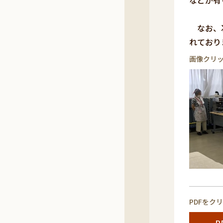
などが有
なお、次
れており
画像クリ
PDFをク