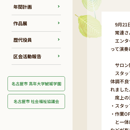
年間計画
作品展
9月21
常連さん
歴代役員
エンター
って演奏
区会活動報告
サロン閉
スタッフ
体調不良
名古屋市 高年大学鯱城学園
れました
席上の
名古屋市 社会福祉協議会
・スタッ
・作業O
と一体に