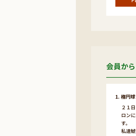
P
会員から
楕円球
２１日
ロンに
す。
私達鯱