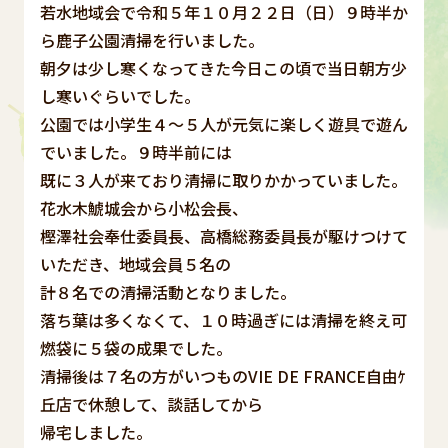
若水地域会で令和５年１０月２２日（日）９時半か
ら鹿子公園清掃を行いました。
朝夕は少し寒くなってきた今日この頃で当日朝方少
し寒いぐらいでした。
公園では小学生４～５人が元気に楽しく遊具で遊ん
でいました。９時半前には
既に３人が来ており清掃に取りかかっていました。
花水木鯱城会から小松会長、
樫澤社会奉仕委員長、高橋総務委員長が駆けつけて
いただき、地域会員５名の
計８名での清掃活動となりました。
落ち葉は多くなくて、１０時過ぎには清掃を終え可
燃袋に５袋の成果でした。
清掃後は７名の方がいつものVIE DE FRANCE自由ｹ
丘店で休憩して、談話してから
帰宅しました。