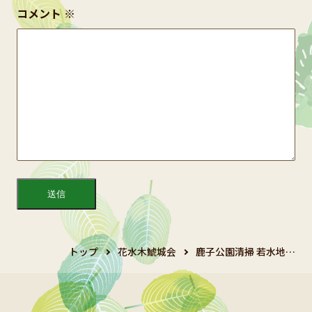
コメント
※
トップ
花水木鯱城会
鹿子公園清掃 若水地…