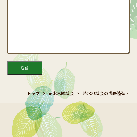
トップ
花水木鯱城会
若水地域会の浅野隆弘…