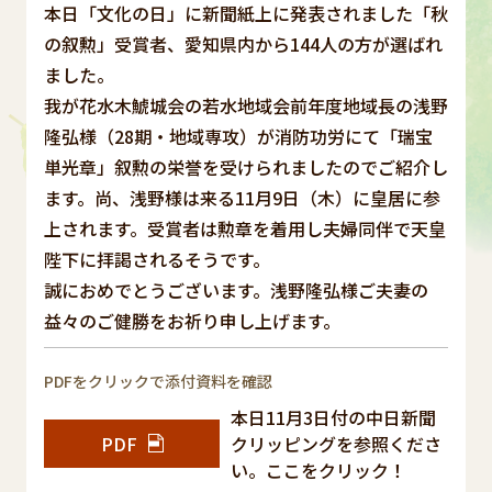
本日「文化の日」に新聞紙上に発表されました「秋
の叙勲」受賞者、愛知県内から144人の方が選ばれ
ました。
我が花水木鯱城会の若水地域会前年度地域長の浅野
隆弘様（28期・地域専攻）が消防功労にて「瑞宝
単光章」叙勲の栄誉を受けられましたのでご紹介し
ます。尚、浅野様は来る11月9日（木）に皇居に参
上されます。受賞者は勲章を着用し夫婦同伴で天皇
陛下に拝謁されるそうです。
誠におめでとうございます。浅野隆弘様ご夫妻の
益々のご健勝をお祈り申し上げます。
PDFをクリックで添付資料を確認
本日11月3日付の中日新聞
PDF
クリッピングを参照くださ
い。ここをクリック！