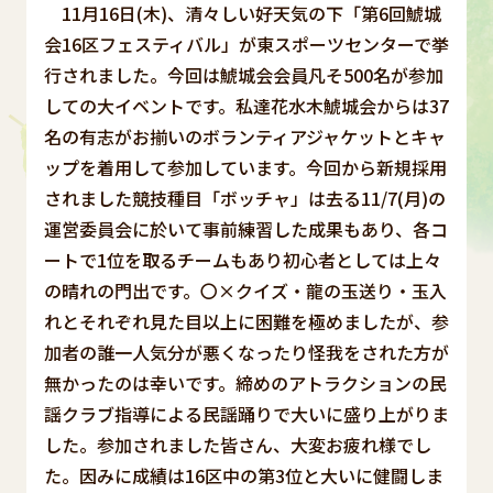
11月16日(木)、清々しい好天気の下「第6回鯱城
会16区フェスティバル」が東スポーツセンターで挙
行されました。今回は鯱城会会員凡そ500名が参加
しての大イベントです。私達花水木鯱城会からは37
名の有志がお揃いのボランティアジャケットとキャ
ップを着用して参加しています。今回から新規採用
されました競技種目「ボッチャ」は去る11/7(月)の
運営委員会に於いて事前練習した成果もあり、各コ
ートで1位を取るチームもあり初心者としては上々
の晴れの門出です。〇×クイズ・龍の玉送り・玉入
れとそれぞれ見た目以上に困難を極めましたが、参
加者の誰一人気分が悪くなったり怪我をされた方が
無かったのは幸いです。締めのアトラクションの民
謡クラブ指導による民謡踊りで大いに盛り上がりま
した。参加されました皆さん、大変お疲れ様でし
た。因みに成績は16区中の第3位と大いに健闘しま