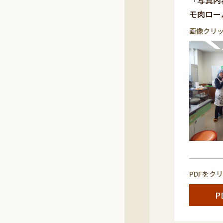
「写真内
モ肉ロー
画像クリ
PDFをク
P