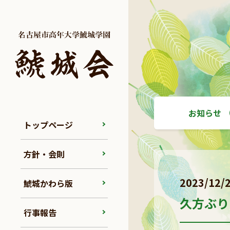
お知らせ
トップページ
方針・会則
2023/12/
鯱城かわら版
久方ぶり
行事報告