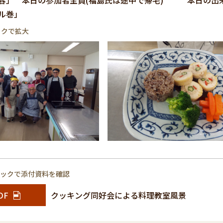
容」 本日の参加者全員(福島氏は途中で帰宅) 本日の出
ル巻」
ックで拡大
リックで添付資料を確認
DF
クッキング同好会による料理教室風景