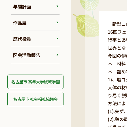
年間計画
作品展
新型コロ
16区フ
歴代役員
行事とあ
世界とな
区会活動報告
今回の伊
＊ 材料 
＊ 詰め物
1)、塩コ
名古屋市 高年大学鯱城学園
大体の材
り易く説
名古屋市 社会福祉協議会
方法によ
(1).
(2).