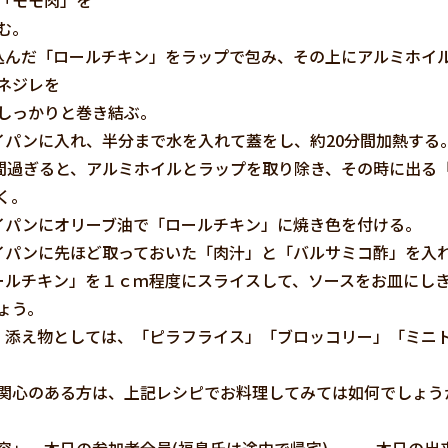
「モモ肉」を
む。
巻き込んだ「ロールチキン」をラップで包み、その上にアルミホ
ネジレを
しっかりと巻き結ぶ。
フライパンに入れ、半分まで水を入れて蓋をし、約20分間加熱する
20分間過ぎると、アルミホイルとラップを取り除き、その時に出
く。
フライパンにオリーブ油で「ロールチキン」に焼き色を付ける。
フライパンに先ほど取っておいた「肉汁」と「バルサミコ酢」を
「ロールチキン」を１ｃｍ程度にスライスして、ソースをお皿に
ょう。
なお、添え物としては、「ピラフライス」「ブロッコリー」「ミ
関心のある方は、上記レシピでお料理してみては如何でしょう