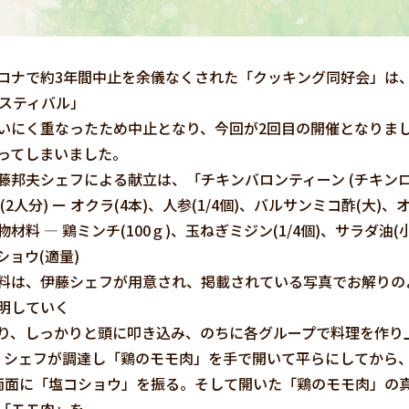
ナで約3年間中止を余儀なくされた「クッキング同好会」は、
ェスティバル」
いにく重なったため中止となり、今回が2回目の開催となりました
ってしまいました。
藤邦夫シェフによる献立は、「チキンバロンティーン (チキン
(2人分) ー オクラ(4本)、人参(1/4個)、バルサンミコ酢(大)
材料 ― 鶏ミンチ(100ｇ)、玉ねぎミジン(1/4個)、サラダ油(小
ショウ(適量)
料は、伊藤シェフが用意され、掲載されている写真でお解りの
明していく
り、しっかりと頭に叩き込み、のちに各グループで料理を作り
先ず、シェフが調達し「鶏のモモ肉」を手で開いて平らにしてから
鶏の両面に「塩コショウ」を振る。そして開いた「鶏のモモ肉」