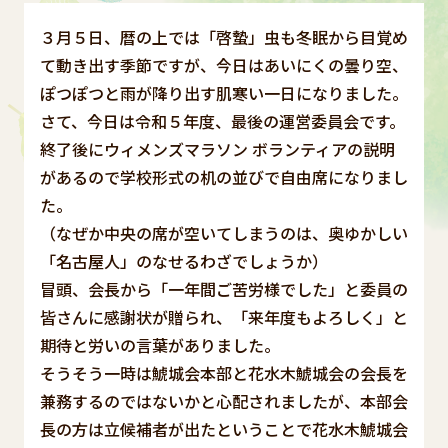
３月５日、暦の上では「啓蟄」虫も冬眠から目覚め
て動き出す季節ですが、今日はあいにくの曇り空、
ぽつぽつと雨が降り出す肌寒い一日になりました。
さて、今日は令和５年度、最後の運営委員会です。
終了後にウィメンズマラソン ボランティアの説明
があるので学校形式の机の並びで自由席になりまし
た。
（なぜか中央の席が空いてしまうのは、奥ゆかしい
「名古屋人」のなせるわざでしょうか）
冒頭、会長から「一年間ご苦労様でした」と委員の
皆さんに感謝状が贈られ、「来年度もよろしく」と
期待と労いの言葉がありました。
そうそう一時は鯱城会本部と花水木鯱城会の会長を
兼務するのではないかと心配されましたが、本部会
長の方は立候補者が出たということで花水木鯱城会