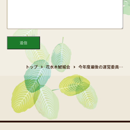
トップ
花水木鯱城会
今年度最後の運営委員…
Copyright 2024 鯱城会