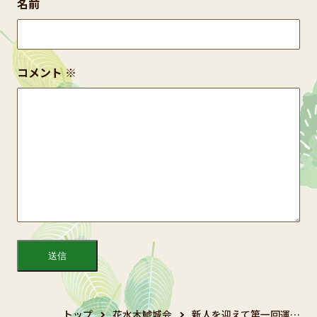
名前
コメント
※
トップ
花水木鯱城会
新人を迎えて第一回運…