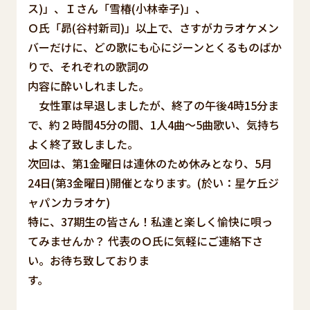
ス)」、Ｉさん「雪椿(小林幸子)」、
Ｏ氏「昴(谷村新司)」以上で、さすがカラオケメン
バーだけに、どの歌にも心にジーンとくるものばか
りで、それぞれの歌詞の
内容に酔いしれました。
女性軍は早退しましたが、終了の午後4時15分ま
で、約２時間45分の間、1人4曲～5曲歌い、気持ち
よく終了致しました。
次回は、第1金曜日は連休のため休みとなり、5月
24日(第3金曜日)開催となります。(於い：星ケ丘ジ
ャパンカラオケ)
特に、37期生の皆さん！私達と楽しく愉快に唄っ
てみませんか？ 代表のＯ氏に気軽にご連絡下さ
い。お待ち致しておりま
す。