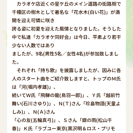
カラオケ店近くの星ケ丘のメイン道路の街路樹で
千種区の樹木として著名な「花水木(白い花)」が満
開を迎え可憐に咲き
誇る姿に初夏を迎えた風情となりました。そうした
中で私達「カラオケ同好会」は今日、平素より若干
少ない人数ではあり
ましたが、9名(男性5名／女性4名)が参加致しまし
た。
それぞれ「持ち歌」を披露しましたが、因みに各
人のスタート曲をご紹介致しますと、トップのＭ氏
は「河(堀内孝雄)」、
続いてＷ氏「飛騨の龍(鳥羽一郎)」、Ｙ氏「越前竹
舞い(石川さゆり)」、Ｎ(Ｔ)さん「珍島物語(天童よ
しみ)」、Ｎ(Ａ)さん
「心の友(五輪真弓)」、Ｓさん「銀の雨(松山千
春)」Ｋ氏「ラブユー東京(黒沢明＆ロス・プリモ