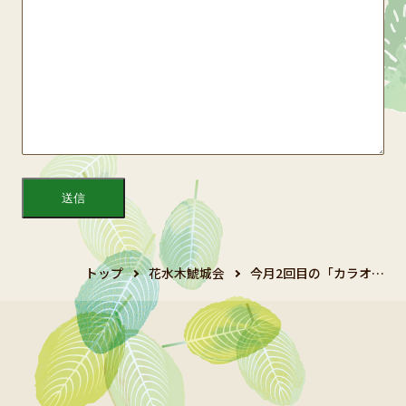
トップ
花水木鯱城会
今月2回目の「カラオ…