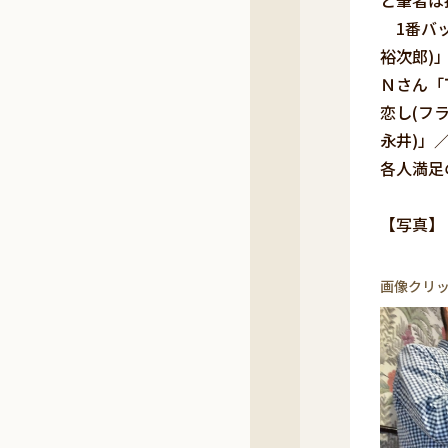
と筆者は
1番バッ
裕次郎)
Ｎさん「
恋し(フ
永井)」
各人満足
【写
画像クリ