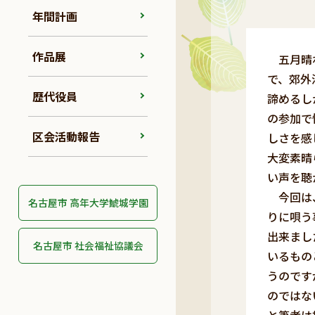
年間計画
作品展
五月晴れ
で、郊外
歴代役員
諦めるし
の参加で
区会活動報告
しさを感
大変素晴
い声を聴
今回は、
名古屋市 高年大学鯱城学園
りに唄う
出来まし
名古屋市 社会福祉協議会
いるもの
うのです
のではな