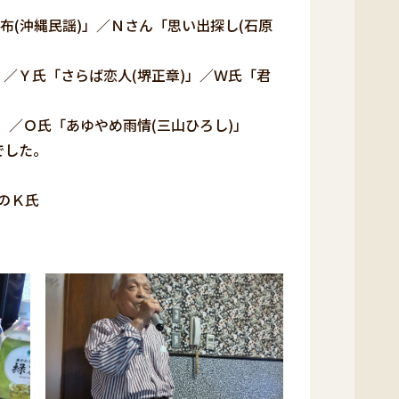
布(沖縄民謡)」／Ｎさん「思い出探し(石原
」／Ｙ氏「さらば恋人(堺正章)」／Ｗ氏「君
」／Ｏ氏「あゆやめ雨情(三山ひろし)」
でした。
Ｋ氏