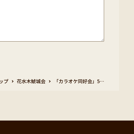
ップ
花水木鯱城会
「カラオケ同好会」5…