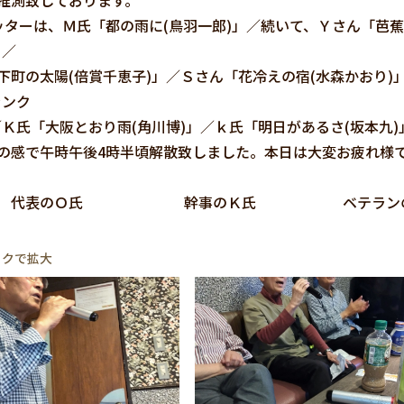
推測致しております。
ターは、Ｍ氏「都の雨に(鳥羽一郎)」／続いて、Ｙさん「芭蕉
」／
下町の太陽(倍賞千恵子)」／Ｓさん「花冷えの宿(水森かおり)
ランク
／Ｋ氏「大阪とおり雨(角川博)」／ｋ氏「明日があるさ(坂本九)
の感で午時午後4時半頃解散致しました。本日は大変お疲れ様
真】 代表のＯ氏 幹事のＫ氏 ベテランの
ックで拡大