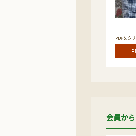
PDFをク
P
会員から