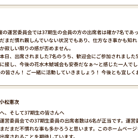
催の運営委員会では37期生の会員の方の出席者は確か7名であ
だまだ慣れ親しんでいない状況でもあり、仕方なき事かも知れ
か寂しい限りの感が否めません。
日、出席されました7名のうち、歓迎会にご参加されました5
に接し、今後の花水木鯱城会も安泰だなぁ～と感じた一人でし
生の皆さん！ ご一緒に活動していきましょう！ 今後とも宜しく
小松憲次
へ、そして37期生の皆さんへ
運営委員会での37期生委員の出席者数は6名が正当です。運営
まだまだ不慣れな事も多かろうと思います。このホームページ
出席されることを期待しています。