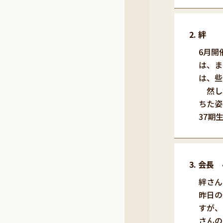
絆
6月開
は、ま
は、些
然し本
ちた姿
37期
会長 
絆さん
昨日の
すが、
さんの