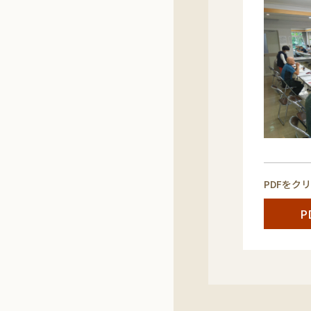
PDFをク
P