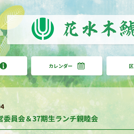
カレンダー
区
04
営委員会＆37期生ランチ親睦会