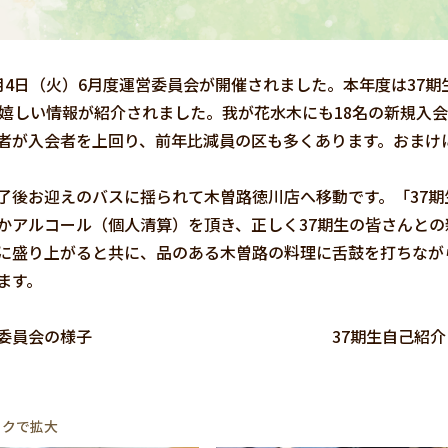
4日（火）6月度運営委員会が開催されました。本年度は37期
と嬉しい情報が紹介されました。我が花水木にも18名の新規入
者が入会者を上回り、前年比減員の区も多くあります。おまけ
後お迎えのバスに揺られて木曽路徳川店へ移動です。「37期
かアルコール（個人清算）を頂き、正しく37期生の皆さんと
に盛り上がると共に、品のある木曽路の料理に舌鼓を打ちなが
ます。
委員会の様子 37期生自己
ックで拡大