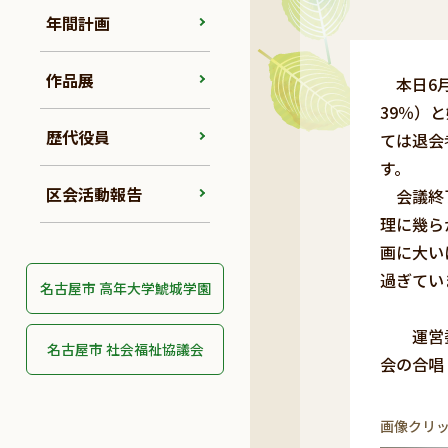
年間計画
作品展
本日6月
39％）
歴代役員
ては退会
す。
区会活動報告
会議終了
理に幾ら
画に大い
過ぎてい
名古屋市 高年大学鯱城学園
運営
名古屋市 社会福祉協議会
会の合唱
画像クリ