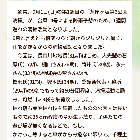
通常、9月1日(日)の第1週目の「茶屋ヶ坂第3公園
清掃」が、台風10号による降雨予想のため、1週間
遅れの清掃活動となりました。
9月と言えども相変わらず朝からジリジリと暑く、
汗をかきながらの清掃活動となりました。
今回は、長谷川地域長(31期)はじめ、大先輩の石
原氏(17期)、樋口さん(26期)、筒井氏(30期)、永井
さん(33期)の地域会の皆さんの他、
樫沢氏(31期)、塚本氏(34期)、愛護会代表・脇所
(29期)の9名でもって約50分間程度、清掃活動に励
み、可燃ゴミ8袋を集荷致しました。
枯れ落ち葉や枯れ枝を集荷したものの公園内は長い
もので約25ｃｍ程度の草が生い茂り、子供たちの
遊び場が無くなるほどで、もし、
かけっこ等すると草がからみ危ない限りで、千種土