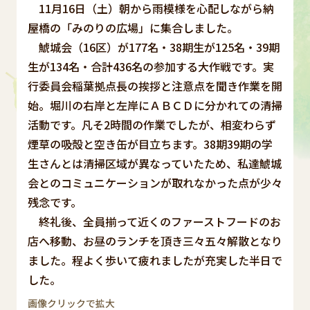
11月16日（土）朝から雨模様を心配しながら納
屋橋の「みのりの広場」に集合しました。
鯱城会（16区）が177名・38期生が125名・39期
生が134名・合計436名の参加する大作戦です。実
行委員会稲葉拠点長の挨拶と注意点を聞き作業を開
始。堀川の右岸と左岸にＡＢＣＤに分かれての清掃
活動です。凡そ2時間の作業でしたが、相変わらず
煙草の吸殻と空き缶が目立ちます。38期39期の学
生さんとは清掃区域が異なっていたため、私達鯱城
会とのコミュニケーションが取れなかった点が少々
残念です。
終礼後、全員揃って近くのファーストフードのお
店へ移動、お昼のランチを頂き三々五々解散となり
ました。程よく歩いて疲れましたが充実した半日で
した。
画像クリックで拡大