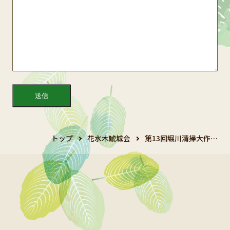
トップ
花水木鯱城会
第13回堀川清掃大作…