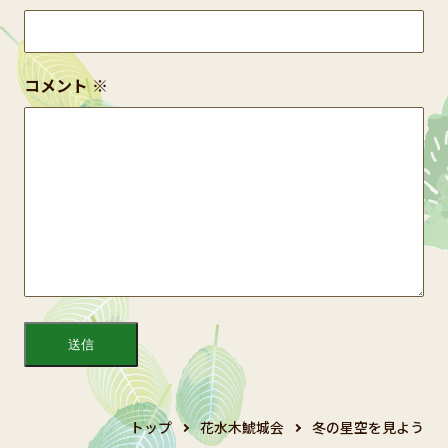
コメント
※
トップ
花水木鯱城会
冬の星空を見よう